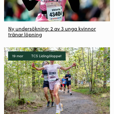
Ny undersökning: 2 av 3 unga kvinnor
tränar löpning
19 mar
TCS Lidingöloppet