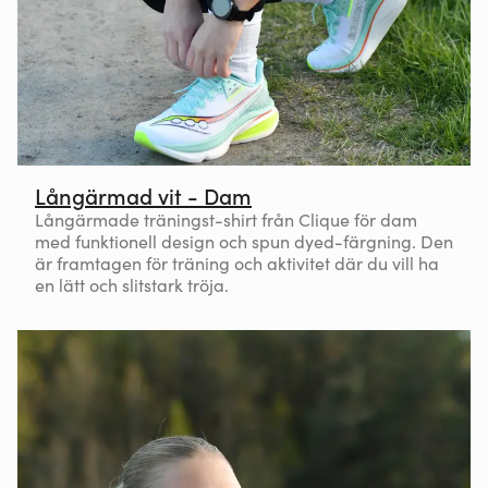
Långärmad vit - Dam
Långärmade träningst-shirt från Clique för dam
med funktionell design och spun dyed-färgning. Den
är framtagen för träning och aktivitet där du vill ha
en lätt och slitstark tröja.