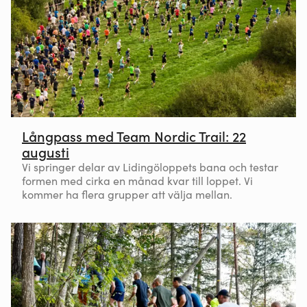
Långpass med Team Nordic Trail: 22
augusti
Vi springer delar av Lidingöloppets bana och testar
formen med cirka en månad kvar till loppet. Vi
kommer ha flera grupper att välja mellan.