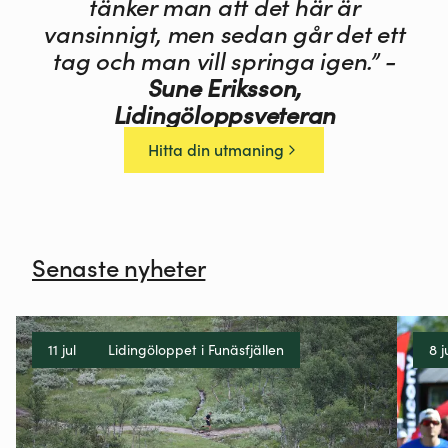
tänker man att det här är
vansinnigt, men sedan går det ett
tag och man vill springa igen.” -
Sune Eriksson,
Lidingöloppsveteran
Hitta din utmaning
Senaste nyheter
11 jul
Lidingöloppet i Funäsfjällen
8 j