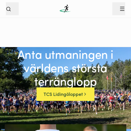
Anta utmaningen i
världens största
terränglopp
TCS Lidingöloppet