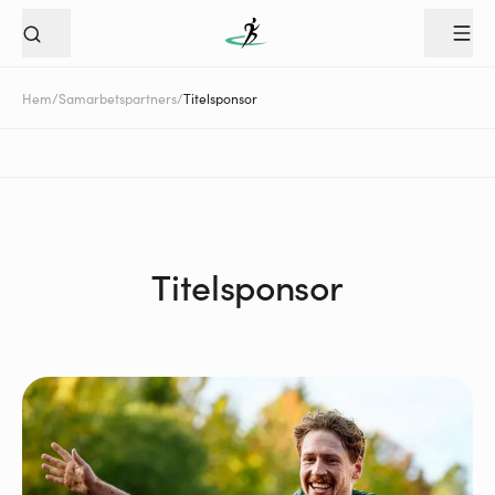
Hem
/
Samarbetspartners
/
Titelsponsor
Titelsponsor