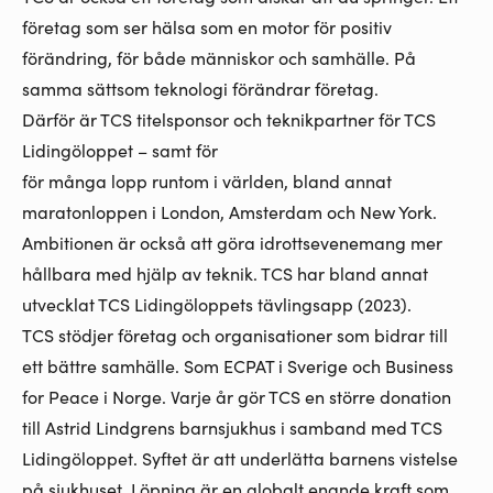
företag som ser hälsa som en
motor för positiv
förändring
, för både människor och samhälle. På
samma sättsom teknologi förändrar företag.
Därför är TCS titelsponsor och teknikpartner för TCS
Lidingöloppet – samt för
för
många lopp runtom i världen
, bland annat
maratonloppen i London, Amsterdam och New York.
Ambitionen är också att göra idrottsevenemang mer
hållbara med hjälp av teknik. TCS har bland annat
utvecklat
TCS
Lidingöloppets tävlingsapp
(2023).
TCS stödjer företag och organisationer som bidrar till
ett bättre samhälle. Som
ECPAT
i Sverige och
Business
for Peace
i Norge. Varje år gör TCS
en större donation
till Astrid Lindgrens barnsjukhus i samband med TCS
Lidingöloppet. Syftet är att underlätta barnens vistelse
på sjukhuset. Löpning är en globalt enande kraft som