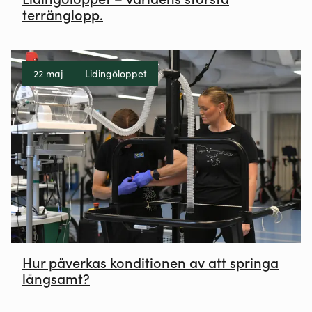
terränglopp.
22 maj
Lidingöloppet
Hur påverkas konditionen av att springa
långsamt?