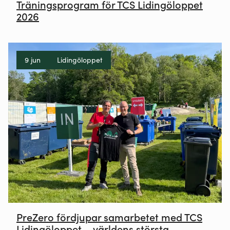
Träningsprogram för TCS Lidingöloppet
2026
9 jun
Lidingöloppet
PreZero fördjupar samarbetet med TCS
Lidingöloppet – världens största