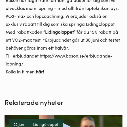
utvecklas inom löpning - med alltifrån löpteknikanlays,
VO2-max och löpcoachning. Vi erbjuder också en
exklusiv rabatt till dig som ska springa Lidingöloppet.
Med rabattkoden ”
Lidingoloppet
” får du 15% rabatt på
ett VO2-max test. *Erbjudandet går ut 30 juni och testet
behöver göras inom ett halvår.
Till erbjudandet
https://www.boson.se/erbjudande-
lopning/
Kolla in filmen
här!
Relaterade nyheter
22 jun
Lidingöloppet