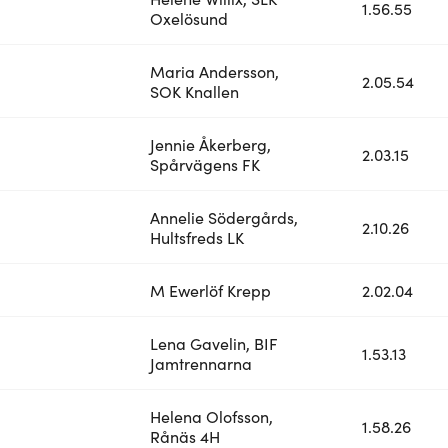
1.56.55
Oxelösund
Maria Andersson,
2.05.54
SOK Knallen
Jennie Åkerberg,
2.03.15
Spårvägens FK
Annelie Södergårds,
2.10.26
Hultsfreds LK
M Ewerlöf Krepp
2.02.04
Lena Gavelin, BIF
1.53.13
Jamtrennarna
Helena Olofsson,
1.58.26
Rånäs 4H