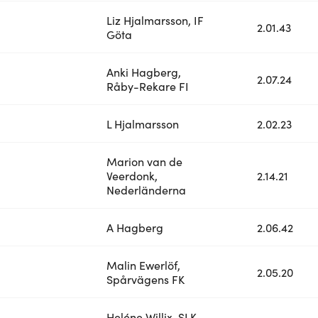
Liz Hjalmarsson, IF
2.01.43
Göta
Anki Hagberg,
2.07.24
Råby-Rekare FI
L Hjalmarsson
2.02.23
Marion van de
Veerdonk,
2.14.21
Nederländerna
A Hagberg
2.06.42
Malin Ewerlöf,
2.05.20
Spårvägens FK
Heléne Willix, SLK