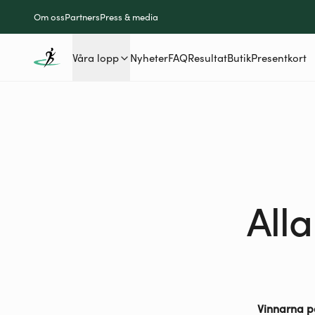
Om oss
Partners
Press & media
Våra lopp
Nyheter
FAQ
Resultat
Butik
Presentkort
All
Vinnarna p