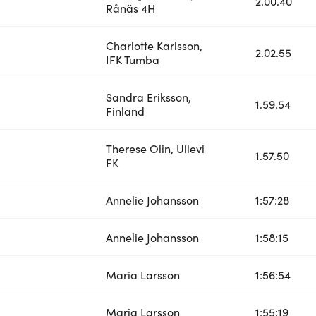
2.00.40
Rånäs 4H
Charlotte Karlsson,
2.02.55
IFK Tumba
Sandra Eriksson,
1.59.54
Finland
Therese Olin, Ullevi
1.57.50
FK
Annelie Johansson
1:57:28
Annelie Johansson
1:58:15
Maria Larsson
1:56:54
Maria Larsson
1:55:19