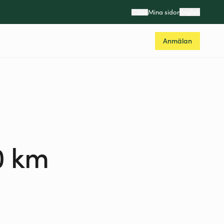
Mina sidor
English
Sök
Anmälan
0 km