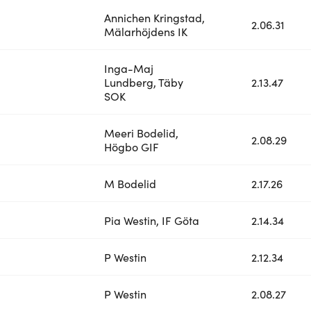
Annichen Kringstad,
2.06.31
Mälarhöjdens IK
Inga-Maj
Lundberg, Täby
2.13.47
SOK
Meeri Bodelid,
2.08.29
Högbo GIF
M Bodelid
2.17.26
Pia Westin, IF Göta
2.14.34
P Westin
2.12.34
P Westin
2.08.27