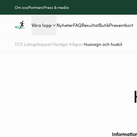
Om oss
Partners
Press & media
Våra lopp
Nyheter
FAQ
Resultat
Butik
Presentkort
TCS Lidingöloppet
/
Vanliga frågor
/
Husvagn och husbil
Informatio