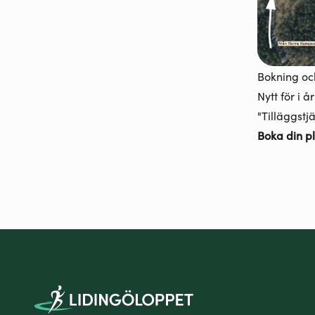
Bokning oc
Nytt för i 
"Tilläggstj
Boka din pl