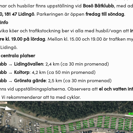
ar och husbilar finns uppställning vid
Bosö Båtklubb
, med a
, 181 47 Lidingö
. Parkeringen är öppen
fredag till söndag
.
kinfo
vika köer och trafikstockning ber vi alla med husbil/vagn att
i
e kl. 19.00 på lördag
. Mellan kl. 15.00 och 19.00 är trafiken m
 Lidingö.
l centrala platser
ubb → Lidingövallen
: 2,4 km (ca 30 min promenad)
ubb → Koltorp
: 4,2 km (ca 50 min promenad)
ubb → Grönsta gärde
: 2,5 km (ca 30 min promenad)
inns vid uppställningsplatserna. Observera att
el och vatten int
. Vi rekommenderar att ta med cyklar.