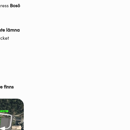
dress
Bosö
nte lämna
ycket
e finns