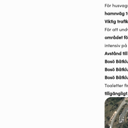
För husvagn
hamnväg 10
Viktig trafi
För att und
området för
intensiv på
Avstånd til
Bosö Båtkl
Bosö Båtkl
Bosö Båtkl
Toaletter f
tillgängligt