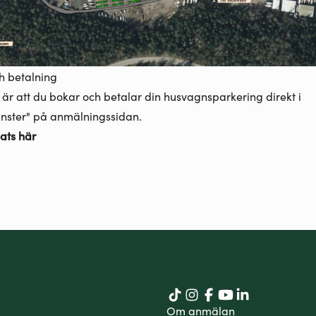
h betalning
år är att du bokar och betalar din husvagnsparkering direkt i
änster" på anmälningssidan.
ats här
Om anmälan