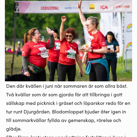
Den där kvällen i juni när sommaren är som allra bäst.
Två kvällar som är som gjorda för att tillbringa i gott
sällskap med picknick i gräset och löparskor redo för en
tur runt Djurgården. Blodomloppet bjuder åter igen in
till sommarkvällar fyllda av gemenskap, rörelse och
glädje.
Efter förra årets stora uppskattning fortsätter vi även i