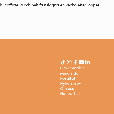
blir officiella och helt fastslagna en vecka efter loppet.
Om anmälan
Mina sidor
Resultat
Nyhetsbrev
Om oss
Hållbarhet