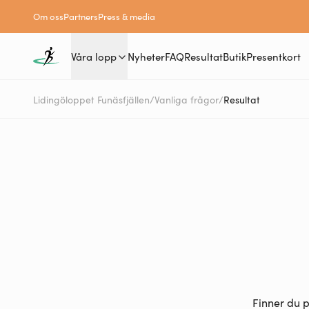
Om oss
Partners
Press & media
Våra lopp
Nyheter
FAQ
Resultat
Butik
Presentkort
Lidingöloppet Funäsfjällen
/
Vanliga frågor
/
Resultat
Finner du 