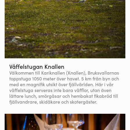
Våffelstugan Knallen
Välkommen till Kariknallen (Knallen), Bruksvallarnas
toppstuga 1050 meter över havet. 5 km från byn och
med en magnifik utsikt över fjällvärlden. Här i vår
våffelstuga serveras inte bara våfflor, utan även
lättare lunch, smörgåsar och hembakat fikabröd till
fjällvandrare, skidåkare och skotergäster.