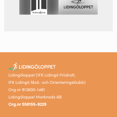
Lidingöloppet (IFK Lidingö Friidrott,
IFK Lidingö Skid- och Orienteringsklubb)
Org.nr 813600-1461
Lidingöloppet Marknads AB
Org.nr 556155-9229