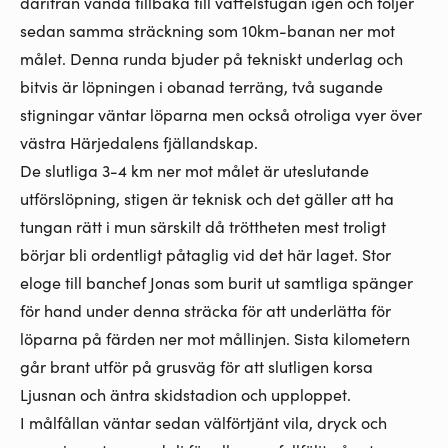
därifrån vända tillbaka till våffelstugan igen och följer
sedan samma sträckning som 10km-banan ner mot
målet. Denna runda bjuder på tekniskt underlag och
bitvis är löpningen i obanad terräng, två sugande
stigningar väntar löparna men också otroliga vyer över
västra Härjedalens fjällandskap.
De slutliga 3-4 km ner mot målet är uteslutande
utförslöpning, stigen är teknisk och det gäller att ha
tungan rätt i mun särskilt då tröttheten mest troligt
börjar bli ordentligt påtaglig vid det här laget. Stor
eloge till banchef Jonas som burit ut samtliga spänger
för hand under denna sträcka för att underlätta för
löparna på färden ner mot mållinjen. Sista kilometern
går brant utför på grusväg för att slutligen korsa
Ljusnan och äntra skidstadion och upploppet.
I målfållan väntar sedan välförtjänt vila, dryck och