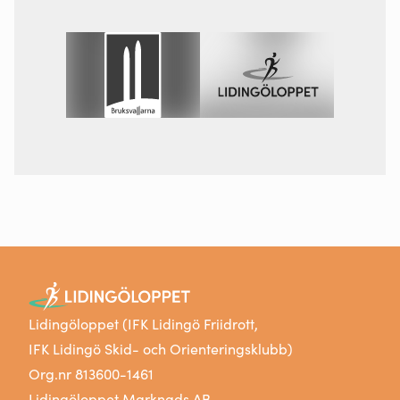
Lidingöloppet (IFK Lidingö Friidrott,
IFK Lidingö Skid- och Orienteringsklubb)
Org.nr 813600-1461
Lidingöloppet Marknads AB