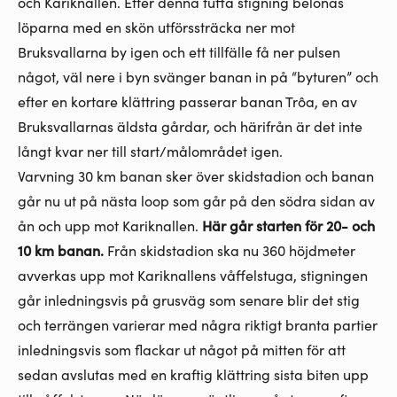
och Kariknallen. Efter denna tuffa stigning belönas
löparna med en skön utförssträcka ner mot
Bruksvallarna by igen och ett tillfälle få ner pulsen
något, väl nere i byn svänger banan in på “byturen” och
efter en kortare klättring passerar banan Trôa, en av
Bruksvallarnas äldsta gårdar, och härifrån är det inte
långt kvar ner till start/målområdet igen.
Varvning 30 km banan sker över skidstadion och banan
går nu ut på nästa loop som går på den södra sidan av
ån och upp mot Kariknallen.
Här går starten för 20- och
10 km banan.
Från skidstadion ska nu 360 höjdmeter
avverkas upp mot Kariknallens våffelstuga, stigningen
går inledningsvis på grusväg som senare blir det stig
och terrängen varierar med några riktigt branta partier
inledningsvis som flackar ut något på mitten för att
sedan avslutas med en kraftig klättring sista biten upp