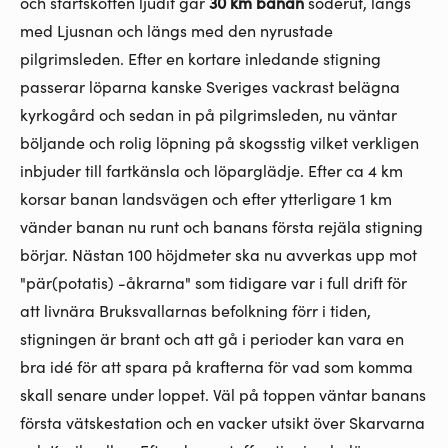
och startskotten ljudit går
30 km banan
söderut, längs
med Ljusnan och längs med den nyrustade
pilgrimsleden. Efter en kortare inledande stigning
passerar löparna kanske Sveriges vackrast belägna
kyrkogård och sedan in på pilgrimsleden, nu väntar
böljande och rolig löpning på skogsstig vilket verkligen
inbjuder till fartkänsla och löparglädje. Efter ca 4 km
korsar banan landsvägen och efter ytterligare 1 km
vänder banan nu runt och banans första rejäla stigning
börjar. Nästan 100 höjdmeter ska nu avverkas upp mot
"pär(potatis) -åkrarna" som tidigare var i full drift för
att livnära Bruksvallarnas befolkning förr i tiden,
stigningen är brant och att gå i perioder kan vara en
bra idé för att spara på krafterna för vad som komma
skall senare under loppet. Väl på toppen väntar banans
första vätskestation och en vacker utsikt över Skarvarna