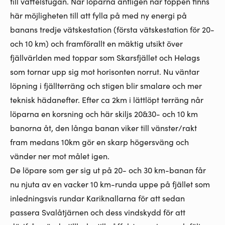
till våffelstugan. När löparna äntligen når toppen finns
här möjligheten till att fylla på med ny energi på
banans tredje vätskestation (första vätskestation för 20-
och 10 km) och framförallt en mäktig utsikt över
fjällvärlden med toppar som Skarsfjället och Helags
som tornar upp sig mot horisonten norrut. Nu väntar
löpning i fjällterräng och stigen blir smalare och mer
teknisk hädanefter. Efter ca 2km i lättlöpt terräng når
löparna en korsning och här skiljs 20&30- och 10 km
banorna åt, den långa banan viker till vänster/rakt
fram medans 10km gör en skarp högersväng och
vänder ner mot målet igen.
De löpare som ger sig ut på 20- och 30 km-banan får
nu njuta av en vacker 10 km-runda uppe på fjället som
inledningsvis rundar Kariknallarna för att sedan
passera Svalåtjärnen och dess vindskydd för att