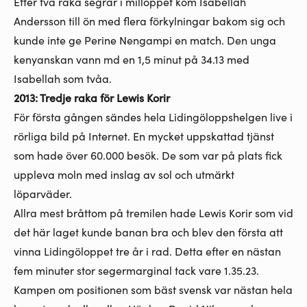
Efter två raka segrar i milloppet kom Isabellah
Andersson till ön med flera förkylningar bakom sig och
kunde inte ge Perine Nengampi en match. Den unga
kenyanskan vann md en 1,5 minut på 34.13 med
Isabellah som tvåa.
2013: Tredje raka för Lewis Korir
För första gången sändes hela Lidingöloppshelgen live i
rörliga bild på Internet. En mycket uppskattad tjänst
som hade över 60.000 besök. De som var på plats fick
uppleva moln med inslag av sol och utmärkt
löparväder.
Allra mest bråttom på tremilen hade Lewis Korir som vid
det här laget kunde banan bra och blev den första att
vinna Lidingöloppet tre år i rad. Detta efter en nästan
fem minuter stor segermarginal tack vare 1.35.23.
Kampen om positionen som bäst svensk var nästan hela