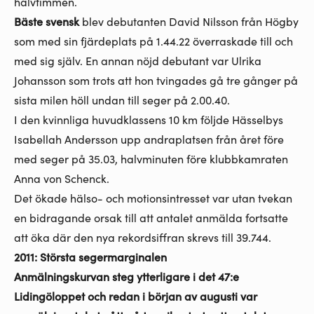
halvtimmen.
Bäste svensk
blev debutanten David Nilsson från Högby
som med sin fjärdeplats på 1.44.22 överraskade till och
med sig själv. En annan nöjd debutant var Ulrika
Johansson som trots att hon tvingades gå tre gånger på
sista milen höll undan till seger på 2.00.40.
I den kvinnliga huvudklassens 10 km följde Hässelbys
Isabellah Andersson upp andraplatsen från året före
med seger på 35.03, halvminuten före klubbkamraten
Anna von Schenck.
Det ökade hälso- och motionsintresset var utan tvekan
en bidragande orsak till att antalet anmälda fortsatte
att öka där den nya rekordsiffran skrevs till 39.744.
2011: Största segermarginalen
Anmälningskurvan steg ytterligare i det 47:e
Lidingöloppet och redan i början av augusti var