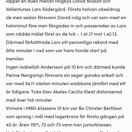
loppet en duell mellan Högbys David Nilsson och
Vallentunas Lars Södergård. Första halvan växeldrog
de men sedan försvann David iväg och var som mest en
halvminut före men fångades in och passerades av Lars
som nådde målet först av de två – 1.41.17 mot 1.42.13.
Därmed förbättrade Lars sitt personliga rekord med
åtta minuter i vad som var hans tionde start på
tremilen.
Ingen Isabellah Andersson på 10 km och därmed kunde
Perine Nengampi försvara sin seger ganska enkelt och
var med 34.11 nästan minuten snabbare jämfört med ett
år tidigare. Tvåa blev Akeles Cecilia Kleist distanserad
med över två minuter.
Vinnare i M60-klassens 10 km var Bo Christer Bertilson
som sprang i mål med lagerkrans för första gången på
40 år. Åren 1971, 72 och 73 vann han juniorklassen.