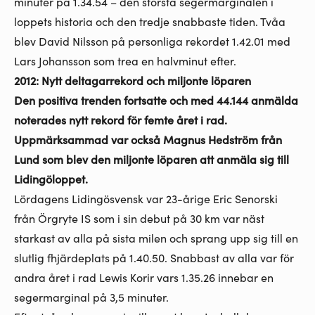
minuter på 1.34.54 – den största segermarginalen i
loppets historia och den tredje snabbaste tiden. Tvåa
blev David Nilsson på personliga rekordet 1.42.01 med
Lars Johansson som trea en halvminut efter.
2012: Nytt deltagarrekord och miljonte löparen
Den positiva trenden fortsatte och med 44.144 anmälda
noterades nytt rekord för femte året i rad.
Uppmärksammad var också Magnus Hedström från
Lund som blev den miljonte löparen att anmäla sig till
Lidingöloppet.
Lördagens Lidingösvensk var 23-årige Eric Senorski
från Örgryte IS som i sin debut på 30 km var näst
starkast av alla på sista milen och sprang upp sig till en
slutlig fhjärdeplats på 1.40.50. Snabbast av alla var för
andra året i rad Lewis Korir vars 1.35.26 innebar en
segermarginal på 3,5 minuter.