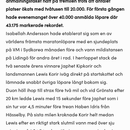
anmälningstaket nått på tremilen trots att antalet
platser ökats med tvåtusen till 20.000. För första gången
hade evenemanget över 40.000 anmälda löpare där
43.175 markerade rekordet.
Isabellah Andersson hade etablerat sig som en av
världens främsta maratonlöpare med en sjundeplats
på VM i Sydkorea månaden före och vann mildistansen
på Lidingö för andra året i rad. I herrloppet stack de
två senaste årens vinnare Japhet Kipkorir och
landsmannen Lewis Korir iväg direkt på startskottet och
lämnade snabbt övriga löpare långt bakom sig.
Duon höll ihop till strax före två mil och vid Grönsta efter
20 km ledde Lewis med 15 sekunder före Japhet som i
sin tur var 4,5 minuter före trean Haben Idris från
Hässelby. På sista milen kroknade Korir helt medan
Lewis efter en riktigt stark slutmil vann med över sju