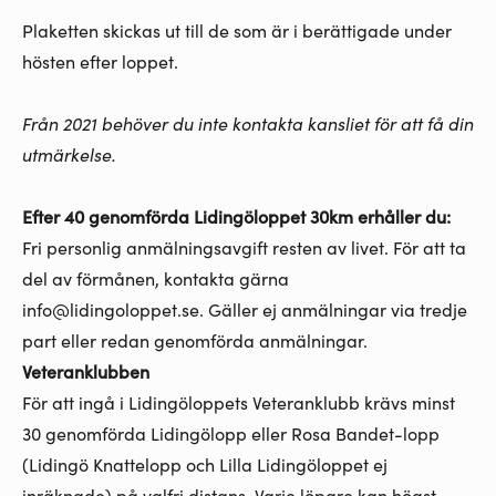
Plaketten skickas ut till de som är i berättigade under
hösten efter loppet.
Från 2021 behöver du inte kontakta kansliet för att få din
utmärkelse.
Efter 40 genomförda Lidingöloppet 30km erhåller du:
Fri personlig anmälningsavgift resten av livet. För att ta
del av förmånen, kontakta gärna
info@lidingoloppet.se
. Gäller ej anmälningar via tredje
part eller redan genomförda anmälningar.
Veteranklubben
För att ingå i Lidingöloppets Veteranklubb krävs minst
30 genomförda Lidingölopp eller Rosa Bandet-lopp
(Lidingö Knattelopp och Lilla Lidingöloppet ej
inräknade) på valfri distans. Varje löpare kan högst