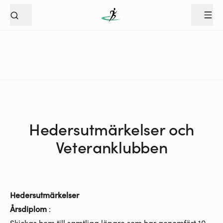
Hedersutmärkelser och
Veteranklubben
Hedersutmärkelser
Årsdiplom
:
Skickas hem till samtliga löpare som har genomfört 10,