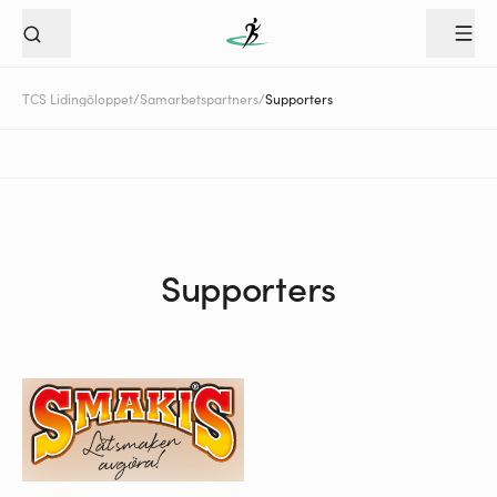
TCS Lidingöloppet
/
Samarbetspartners
/
Supporters
Supporters